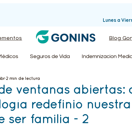
Lunes a Vie
ementos
Blog Gon
Médicos
Seguros de Vida
Indemnizacion Medi
abr
2 min de lectura
ón Dental
Guía Completa de Seguros Médicos
 de ventanas abiertas:
logía redefinió nuestra
da sana
Seguro de viajes
Guías para el Cuidado
 ser familia - 2
Blog Medicare 65+
El Rincón del Héroe Invisible
trellas.