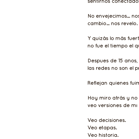
sentirnos conectado
No envejecimos… nos
cambió… nos reveló.
Y quizás lo más fuer
no fue el tiempo el q
Después de 15 años,
las redes no son el 
Reflejan quiénes fu
Hoy miro atrás y no 
veo versiones de mí 
Veo decisiones.
Veo etapas.
Veo historia.