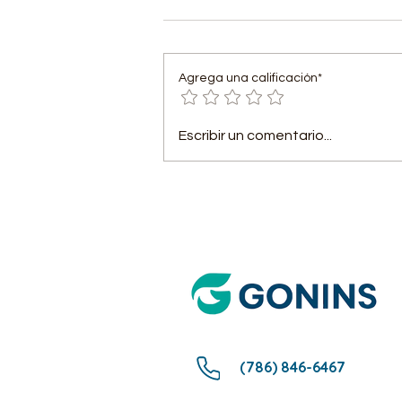
Agrega una calificación*
Medicare Advantage
Escribir un comentario...
(Parte C): Todo sobre
cobertura y beneficios
(786) 846-6467