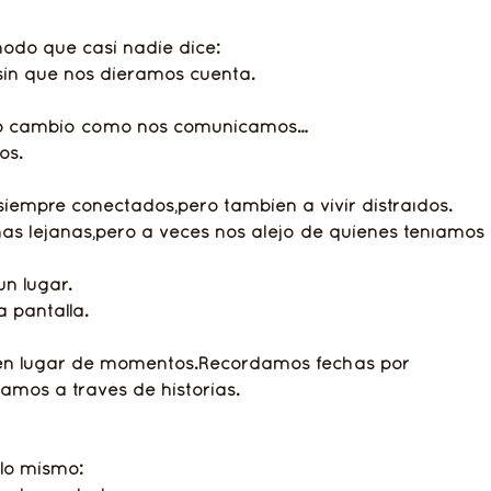
odo que casi nadie dice:
sin que nos diéramos cuenta.
olo cambió cómo nos comunicamos…
os.
iempre conectados,pero también a vivir distraídos.
s lejanas,pero a veces nos alejó de quienes teníamos a
un lugar.
 pantalla.
en lugar de momentos.Recordamos fechas por 
ramos a través de historias.
lo mismo: