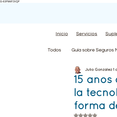
G-63FM4FJVQF
Inicio
Servicios
Supl
Todos
Guía sobre Seguros 
Julio Gonzalez
1 
Guía Completa de Protecci
15 años
la tecno
Consejos de un estilo de vi
forma de
Seguros de Accidente
Obtuvo NaN de 5 es