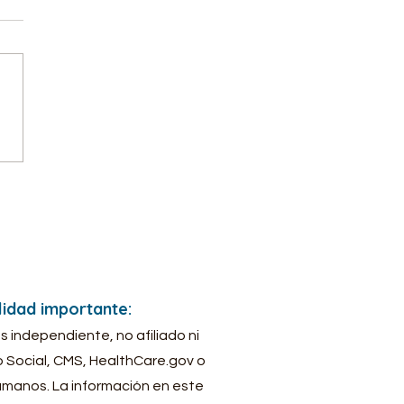
azón clave por la que
sitas un seguro de
d: protección y
quilidad
idad importante:
 independiente, no afiliado ni
o Social, CMS, HealthCare.gov o
umanos. La información en este