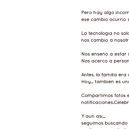
Pero hay algo incóm
ese cambio ocurrió 
La tecnología no s
nos cambió a nosotr
Nos enseñó a estar s
Nos acercó a persona
Antes, la familia era 
Hoy… también es una
Compartimos fotos 
notificaciones.Celeb
Y aun así…
seguimos buscando 