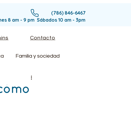
(786) 846-6467
rnes 8 am - 9 pm Sábados 10 am - 3pm
ins
Contacto
ca
Familia y sociedad
 cómo
 de la Visión
Dominio Ejecutivo