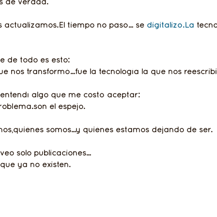
s de verdad.
 actualizamos.El tiempo no pasó… se 
digitalizó.La
 tecn
te de todo es esto:
ue nos transformó…fue la tecnología la que nos reescribi
 entendí algo que me costó aceptar:
problema.son el espejo.
imos,quiénes somos…y quiénes estamos dejando de ser.
veo solo publicaciones…
que ya no existen.