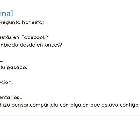
inal
pregunta honesta:
estás en Facebook?
ambiado desde entonces?
n…
 tu pasado.
ución.
entarios…
 hizo pensar,
compártela con alguien que estuvo contigo 