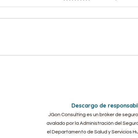
Por qué necesitas un
La r
seguro dental: salud oral y
nece
ahorro garantizado
salu
tran
Descargo de responsabil
JGon Consulting es un bróker de seguros
avalado por la Administración del Segur
el Departamento de Salud y Servicios H