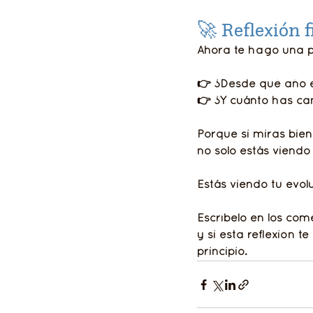
🚀 Reflexión f
Ahora te hago una 
👉 ¿Desde qué año 
👉 ¿Y cuánto has c
Porque si miras bie
no solo estás viendo
Estás viendo tu evol
Escríbelo en los com
y si esta reflexión te
principio.