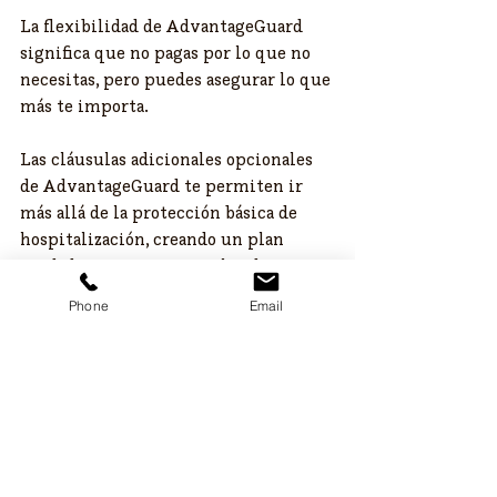
La flexibilidad de AdvantageGuard 
significa que no pagas por lo que no 
necesitas, pero puedes asegurar lo que 
más te importa.
Las cláusulas adicionales opcionales 
de AdvantageGuard te permiten ir 
más allá de la protección básica de 
hospitalización, creando un plan 
verdaderamente personalizado que 
cubre un amplio espectro de 
Phone
Email
necesidades médicas y financieras.
No dejes tu cobertura al azar. 
¡Personaliza tu plan AdvantageGuard 
para una protección integral que se 
ajuste a tu vida!