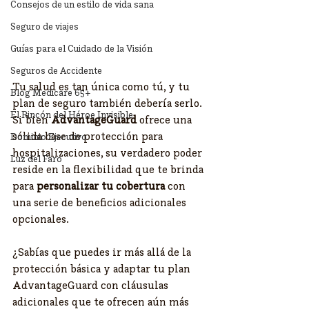
Consejos de un estilo de vida sana
Seguro de viajes
Guías para el Cuidado de la Visión
Seguros de Accidente
Tu salud es tan única como tú, y tu 
Blog Medicare 65+
plan de seguro también debería serlo. 
El Rincón del Héroe Invisible
Si bien 
AdvantageGuard
 ofrece una 
sólida base de protección para 
Dominio Ejecutivo
hospitalizaciones, su verdadero poder 
Luz del Faro
reside en la flexibilidad que te brinda 
para 
personalizar tu cobertura
 con 
una serie de beneficios adicionales 
opcionales.
¿Sabías que puedes ir más allá de la 
protección básica y adaptar tu plan 
AdvantageGuard con cláusulas 
adicionales que te ofrecen aún más 