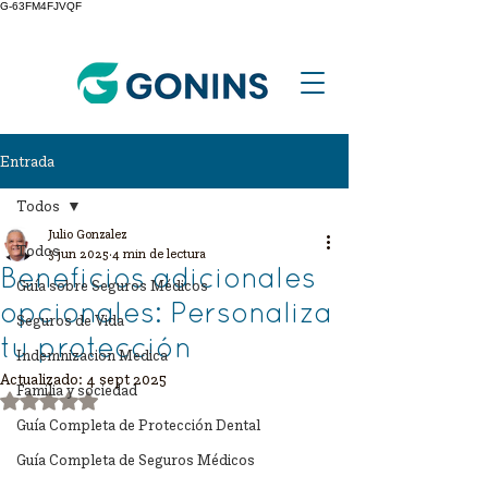
G-63FM4FJVQF
Entrada
Todos
Julio Gonzalez
Todos
3 jun 2025
4 min de lectura
Beneficios adicionales
Guía sobre Seguros Médicos
opcionales: Personaliza
Seguros de Vida
tu protección
Indemnizacion Medica
Actualizado:
4 sept 2025
Familia y sociedad
Obtuvo NaN de 5 estrellas.
Guía Completa de Protección Dental
Guía Completa de Seguros Médicos