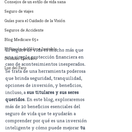
Consejos de un estilo de vida sana
Seguro de viajes
Guías para el Cuidado de la Visión
Seguros de Accidente
Blog Medicare 65+
El Rincón del Héroe Invisible
El seguro de vida es mucho más que 
una simple protección financiera en 
Dominio Ejecutivo
caso de acontesimientos inesperados. 
Luz del Faro
Se trata de una herramienta poderosa 
que brinda seguridad, tranquilidad, 
opciones de inversión, y beneficios, 
incluso, a 
sus titulares y sus seres 
queridos
. En este blog, exploraremos 
más de 20 beneficios esenciales del 
seguro de vida que te ayudarán a 
comprender por qué es una inversión 
inteligente y cómo puede mejorar 
tu 