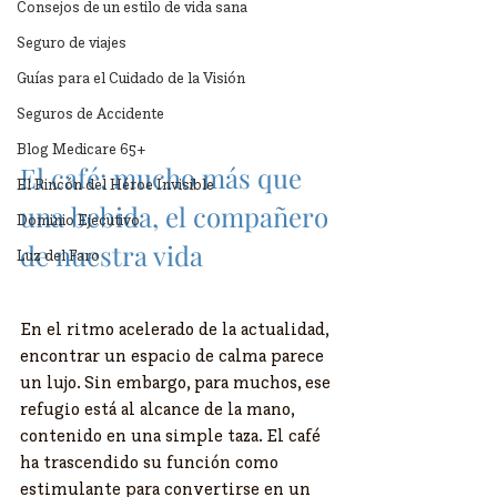
Consejos de un estilo de vida sana
Seguro de viajes
Guías para el Cuidado de la Visión
Seguros de Accidente
Blog Medicare 65+
El café: mucho más que 
El Rincón del Héroe Invisible
una bebida, el compañero 
Dominio Ejecutivo
de nuestra vida
Luz del Faro
En el ritmo acelerado de la actualidad, 
encontrar un espacio de calma parece 
un lujo. Sin embargo, para muchos, ese 
refugio está al alcance de la mano, 
contenido en una simple taza. El café 
ha trascendido su función como 
estimulante para convertirse en un 