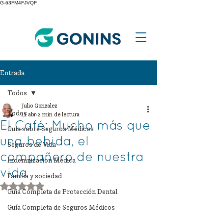
G-63FM4FJVQF
Entrada
Todos
Julio Gonzalez
Todos
11 abr
2 min de lectura
El Café: Mucho más que
Guía sobre Seguros Médicos
una bebida, el
Seguros de Vida
compañero de nuestra
Indemnizacion Medica
vida
Familia y sociedad
Obtuvo NaN de 5 estrellas.
Guía Completa de Protección Dental
Guía Completa de Seguros Médicos