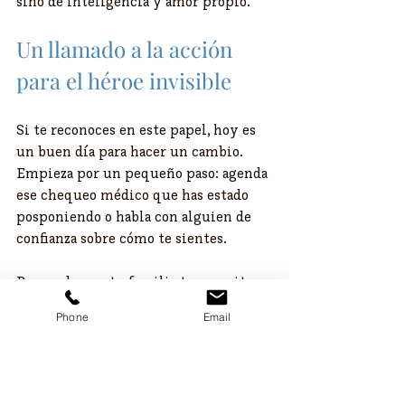
sino de inteligencia y amor propio.
Un llamado a la acción 
para el héroe invisible
Si te reconoces en este papel, hoy es 
un buen día para hacer un cambio. 
Empieza por un pequeño paso: agenda 
ese chequeo médico que has estado 
posponiendo o habla con alguien de 
confianza sobre cómo te sientes.
Recuerda que tu familia te necesita 
fuerte y saludable. Cuidarte a ti 
Phone
Email
mismo es el mejor regalo que puedes 
darles. No esperes a que el sistema 
colapse para actuar.