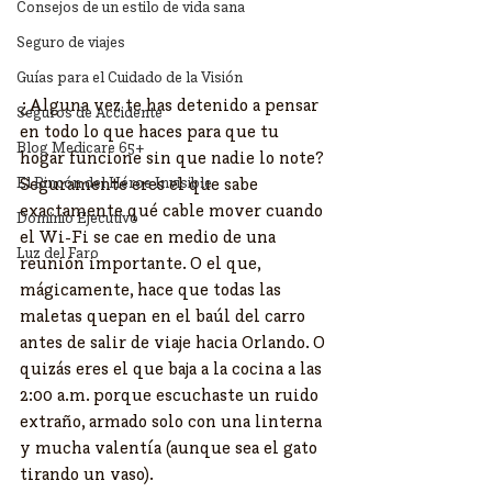
Consejos de un estilo de vida sana
Seguro de viajes
Guías para el Cuidado de la Visión
¿Alguna vez te has detenido a pensar 
Seguros de Accidente
en todo lo que haces para que tu 
Blog Medicare 65+
hogar funcione sin que nadie lo note? 
El Rincón del Héroe Invisible
Seguramente eres el que sabe 
exactamente qué cable mover cuando 
Dominio Ejecutivo
el Wi-Fi se cae en medio de una 
Luz del Faro
reunión importante. O el que, 
mágicamente, hace que todas las 
maletas quepan en el baúl del carro 
antes de salir de viaje hacia Orlando. O 
quizás eres el que baja a la cocina a las 
2:00 a.m. porque escuchaste un ruido 
extraño, armado solo con una linterna 
y mucha valentía (aunque sea el gato 
tirando un vaso).