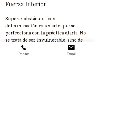
Fuerza Interior
​Superar obstáculos con 
determinación es un arte que se 
perfecciona con la práctica diaria. No 
se trata de ser invulnerable, sino de 
ser persistente. Recuerda que cada 
desafío superado no solo te acerca a tu 
Phone
Email
meta, sino que te convierte en una 
mejor versión de ti mismo: un faro de 
luz para tu familia y una autoridad en 
tu campo.
¿Estás listo para convertir tus 
obstáculos en tu mayor victoria? 
El primer paso comienza hoy.
Consejos de un estilo de vida sana