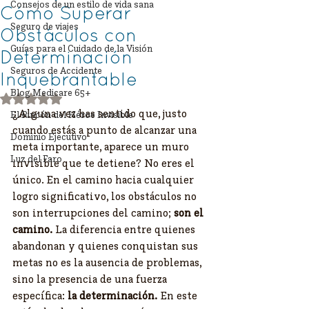
Consejos de un estilo de vida sana
Cómo Superar
Seguro de viajes
Obstáculos con
Guías para el Cuidado de la Visión
Determinación
Seguros de Accidente
Inquebrantable
Blog Medicare 65+
Obtuvo NaN de 5 estrellas.
​¿Alguna vez has sentido que, justo 
El Rincón del Héroe Invisible
cuando estás a punto de alcanzar una 
Dominio Ejecutivo
meta importante, aparece un muro 
Luz del Faro
invisible que te detiene? No eres el 
único. En el camino hacia cualquier 
logro significativo, los obstáculos no 
son interrupciones del camino; 
son el 
camino.
 La diferencia entre quienes 
abandonan y quienes conquistan sus 
metas no es la ausencia de problemas, 
sino la presencia de una fuerza 
específica: 
la determinación.
 En este 