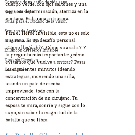
Consejos de un estilo de vida sana
cuerpo verde, con ojos saltones y una 
pegajosa determinación, aterriza en la 
Seguro de viajes
ventana. Es la rana intrusora.
Guías para el Cuidado de la Visión
Seguros de Accidente
​Para el Héroe Invisible, esta no es solo 
una rana. Es un desafío personal. 
Blog Medicare 65+
¿Cómo llegó ahí? ¿Cómo va a salir? Y 
El Rincón del Héroe Invisible
la pregunta más importante: ¿cómo 
Dominio Ejecutivo
evitamos que vuelva a entrar? Pasas 
los siguientes minutos ideando 
Luz del Faro
estrategias, moviendo una silla, 
usando un palo de escoba 
improvisado, todo con la 
concentración de un cirujano. Tu 
esposa te mira, sonríe y sigue con lo 
suyo, sin saber la magnitud de la 
batalla que se libra.