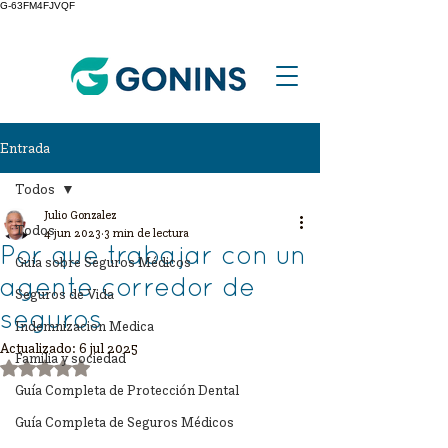
G-63FM4FJVQF
Entrada
Todos
Julio Gonzalez
Todos
4 jun 2023
3 min de lectura
Por que trabajar con un
Guía sobre Seguros Médicos
agente corredor de
Seguros de Vida
seguros
Indemnizacion Medica
Actualizado:
6 jul 2025
Familia y sociedad
Obtuvo NaN de 5 estrellas.
Guía Completa de Protección Dental
Guía Completa de Seguros Médicos