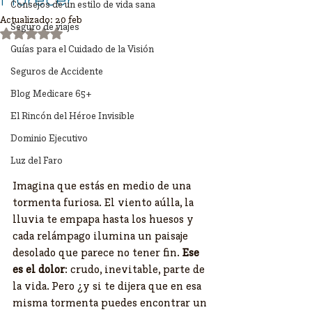
Florecer
Consejos de un estilo de vida sana
Actualizado:
20 feb
Seguro de viajes
Obtuvo NaN de 5 estrellas.
Guías para el Cuidado de la Visión
Seguros de Accidente
Blog Medicare 65+
El Rincón del Héroe Invisible
Dominio Ejecutivo
Luz del Faro
Imagina que estás en medio de una 
tormenta furiosa. El viento aúlla, la 
lluvia te empapa hasta los huesos y 
cada relámpago ilumina un paisaje 
desolado que parece no tener fin. 
Ese 
es el dolor
: crudo, inevitable, parte de 
la vida. Pero ¿y si te dijera que en esa 
misma tormenta puedes encontrar un 