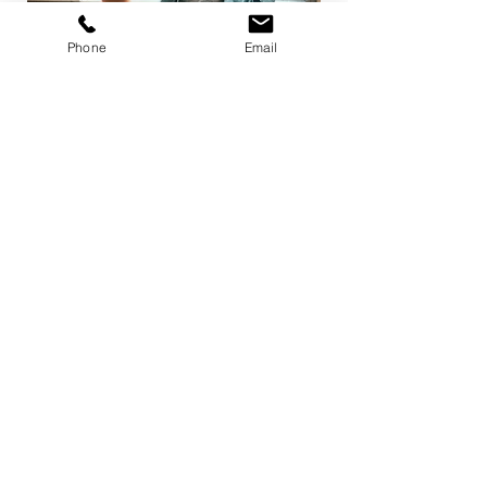
Si tienes alguna pregunta, no dudes
Phone
Email
en comunicarte con nosotros al
(305) 962-1542
o envíanos un
correo electrónico a
jgonzalez@gonins.com
(786) 846-
6467
Horario de Atención
Lunes a Viernes 8 am - 9pm
Sábados 10 am - 3pm