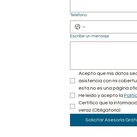
Teléfono
Escribe un mensaje
Acepto que mis datos sean 
asistencia con mi cobertur
esta no es una página ofic
He leído y acepto la 
Políti
Certifico que la informaci
veraz
(Obligatorio)
Solicitar Asesoría Grat