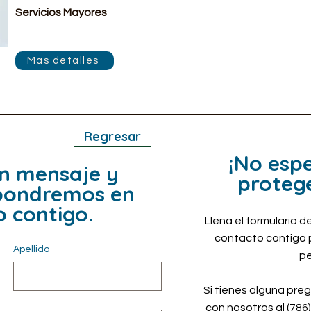
Servicios Mayores
Mas detalles
Regresar
¡No esp
un mensaje
y
protege
pondremos en
 contigo.
Llena el formulario 
contacto contigo p
Apellido
pe
Si tienes alguna pre
con nosotros al (786