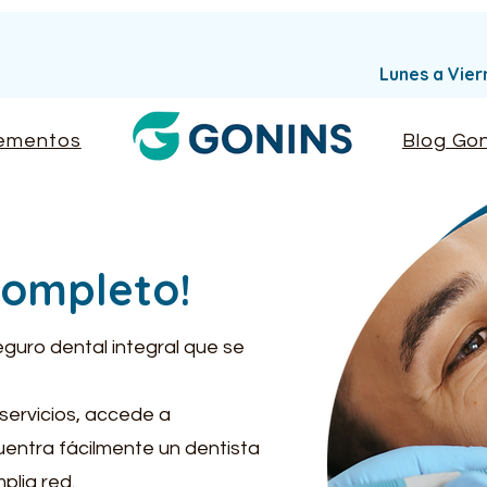
Lunes a Vie
ementos
Blog Gon
 completo!
eguro dental integral que se
servicios, accede a
entra fácilmente un dentista
plia red.