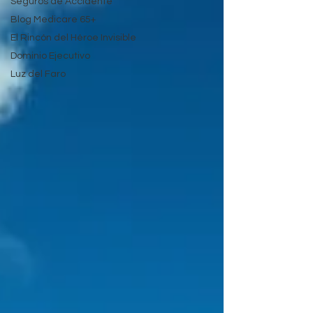
Seguros de Accidente
Blog Medicare 65+
El Rincón del Héroe Invisible
Dominio Ejecutivo
Luz del Faro