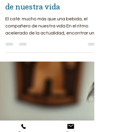
El Café: Mucho más que
una bebida, el compañero
de nuestra vida
El café: mucho más que una bebida, el
compañero de nuestra vida En el ritmo
acelerado de la actualidad, encontrar un
espacio de calma parece un lujo. Sin
embargo, para muchos, ese refugio está al
alcance de la mano, contenido en una
simple taza. El café ha trascendido su
función como estimulante para convertirse
en un **compañero ideal**, un aliado
silencioso que nos acompaña en la
introspección y potencia nuestra claridad.
¿Por qué establecemos un vínculo tan
profundo con es