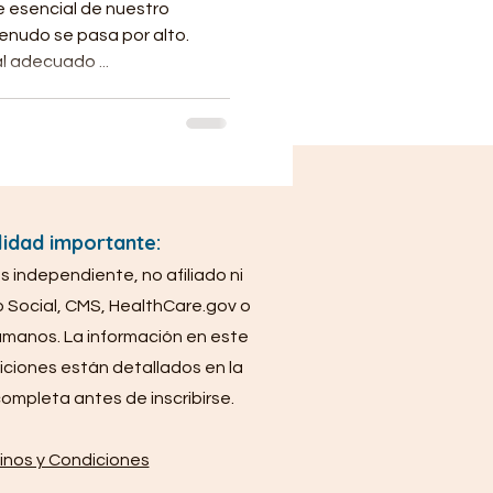
e esencial de nuestro
enudo se pasa por alto.
l adecuado ...
idad importante:
 independiente, no afiliado ni
o Social, CMS, HealthCare.gov o
umanos. La información en este
diciones están detallados en la
 completa antes de inscribirse.
inos y Condiciones