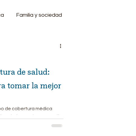
ca
Familia y sociedad
 de la Visión
rtura de salud:
ra tomar la mejor
Dominio Ejecutivo
po de cobertura médica
ara...