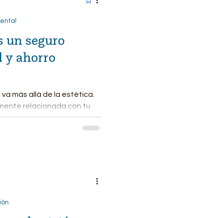
ental
s un seguro
l y ahorro
va más allá de la estética.
amente relacionada con tu
.
ión