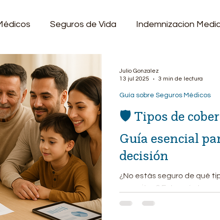
Médicos
Seguros de Vida
Indemnizacion Medi
ón Dental
Guía Completa de Seguros Médicos
Julio Gonzalez
13 jul 2025
3 min de lectura
Guía sobre Seguros Médicos
da sana
Seguro de viajes
Guías para el Cuidado
🛡️ Tipos de cobe
Guía esencial pa
Blog Medicare 65+
El Rincón del Héroe Invisible
decisión
¿No estás seguro de qué ti
necesitas? Esta guía te explica de forma clara y sencilla
las opciones más comunes p