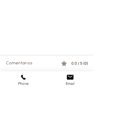
Comentarios
0.0 / 5 (0)
Phone
Email
Comentar y calificar...
Tu familia es tu vida
asegurala