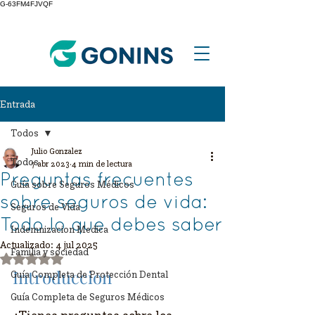
G-63FM4FJVQF
Entrada
Todos
Julio Gonzalez
Todos
7 abr 2023
4 min de lectura
Preguntas frecuentes
Guía sobre Seguros Médicos
sobre seguros de vida:
Seguros de Vida
Todo lo que debes saber
Indemnizacion Medica
Actualizado:
4 jul 2025
Familia y sociedad
Obtuvo NaN de 5 estrellas.
Introduccion
Guía Completa de Protección Dental
Guía Completa de Seguros Médicos