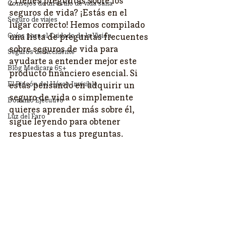
¿Tienes preguntas sobre los 
Consejos de un estilo de vida sana
seguros de vida? ¡Estás en el 
Seguro de viajes
lugar correcto! Hemos compilado 
Guías para el Cuidado de la Visión
una lista de preguntas frecuentes 
sobre seguros de vida para 
Seguros de Accidente
ayudarte a entender mejor este 
Blog Medicare 65+
producto financiero esencial. Si 
El Rincón del Héroe Invisible
estás pensando en adquirir un 
seguro de vida o simplemente 
Dominio Ejecutivo
quieres aprender más sobre él, 
Luz del Faro
sigue leyendo para obtener 
respuestas a tus preguntas.