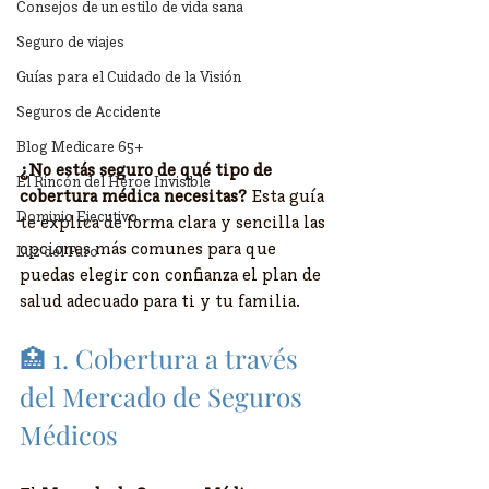
Consejos de un estilo de vida sana
Seguro de viajes
Guías para el Cuidado de la Visión
Seguros de Accidente
Blog Medicare 65+
¿No estás seguro de qué tipo de 
El Rincón del Héroe Invisible
cobertura médica necesitas?
 Esta guía 
Dominio Ejecutivo
te explica de forma clara y sencilla las 
opciones más comunes para que 
Luz del Faro
puedas elegir con confianza el plan de 
salud adecuado para ti y tu familia.
🏥 1. Cobertura a través 
del Mercado de Seguros 
Médicos