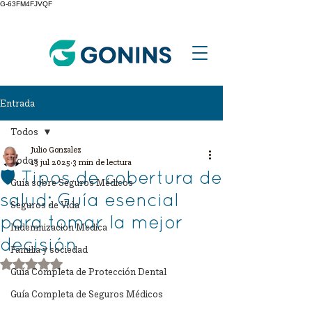
G-63FM4FJVQF
Entrada
Todos
Julio Gonzalez
Todos
13 jul 2025
3 min de lectura
🛡️ Tipos de cobertura de
Guía sobre Seguros Médicos
salud: Guía esencial
Seguros de Vida
para tomar la mejor
Indemnizacion Medica
decisión
Familia y sociedad
Obtuvo NaN de 5 estrellas.
Guía Completa de Protección Dental
Guía Completa de Seguros Médicos