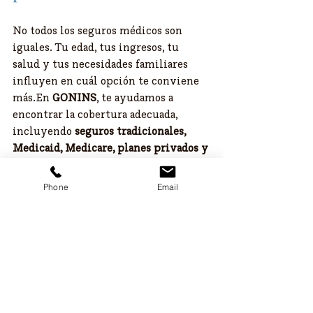
No todos los seguros médicos son 
iguales. Tu edad, tus ingresos, tu 
salud y tus necesidades familiares 
influyen en cuál opción te conviene 
más.En 
GONINS
, te ayudamos a 
encontrar la cobertura adecuada, 
incluyendo 
seguros tradicionales, 
Medicaid, Medicare, planes privados y 
suplementarios
.
Phone
Email
📲 ¿Necesitas ayuda para 
elegir el plan adecuado?
Agenda una cita o escríbenos y uno de 
nuestros agentes certificados te 
ayudará paso a paso.